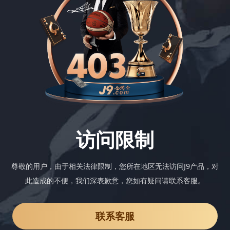
访问限制
尊敬的用户，由于相关法律限制，您所在地区无法访问J9产品，对
此造成的不便，我们深表歉意，您如有疑问请联系客服。
联系客服